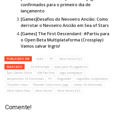
confirmados para o primeiro dia de
lançamento
[Games]Desafios do Nevoeiro Ancião: Como
derrotar o Nevoeiro Ancião em Sea of Stars
[Games] The First Descendant: #Partiu para
o Open Beta Multiplataforma (Crossplay)
Vamos salvar Ingris!
PUBLICADO EM
Indie
PC
Xbox Series X|S
MARCADO
33 Immortals
ação para 33 jogadores
Epic Games Store
IGN Fan Fest
jogo multiplayer
lançamento 33 Immortals
PC
Roguelike
roguelike cooperativo
Thunder Lotus
Thunder Lotus novo jogo
trailer 33 Immortals
Xbox Game Pass
Xbox Series
Xbox Series X|S
Comente!