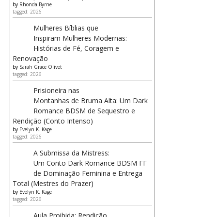
by
Rhonda Byrne
tagged: 2026
Mulheres Bíblias que
Inspiram Mulheres Modernas:
Histórias de Fé, Coragem e
Renovação
by
Sarah Grace Olivet
tagged: 2026
Prisioneira nas
Montanhas de Bruma Alta: Um Dark
Romance BDSM de Sequestro e
Rendição (Conto Intenso)
by
Evelyn K. Kage
tagged: 2026
A Submissa da Mistress:
Um Conto Dark Romance BDSM FF
de Dominação Feminina e Entrega
Total (Mestres do Prazer)
by
Evelyn K. Kage
tagged: 2026
Aula Proibida: Rendição