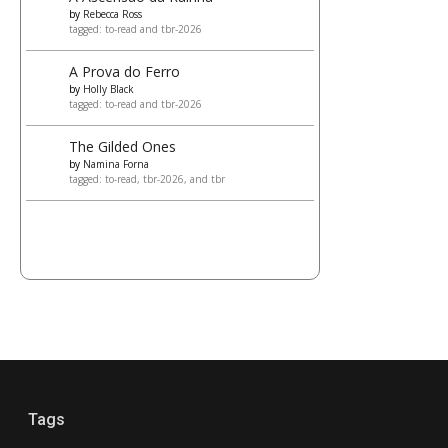
by
Rebecca Ross
tagged: to-read and tbr-2026
A Prova do Ferro
by
Holly Black
tagged: to-read and tbr-2026
The Gilded Ones
by
Namina Forna
tagged: to-read, tbr-2026, and tbr
Tags