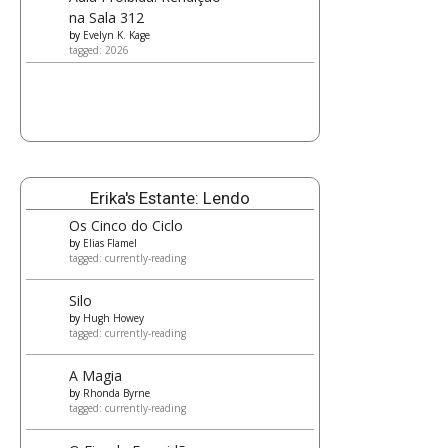
na Sala 312
by
Evelyn K. Kage
tagged: 2026
Erika's Estante: Lendo
Os Cinco do Ciclo
by
Elias Flamel
tagged: currently-reading
Silo
by
Hugh Howey
tagged: currently-reading
A Magia
by
Rhonda Byrne
tagged: currently-reading