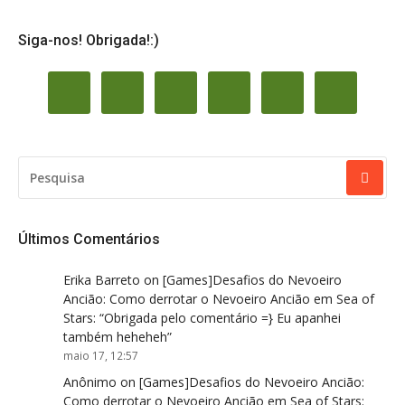
Siga-nos! Obrigada!:)
PESQUISAR
POR:
Últimos Comentários
Erika Barreto
on
[Games]Desafios do Nevoeiro
Ancião: Como derrotar o Nevoeiro Ancião em Sea of
Stars
: “
Obrigada pelo comentário =} Eu apanhei
também heheheh
”
maio 17, 12:57
Anônimo
on
[Games]Desafios do Nevoeiro Ancião:
Como derrotar o Nevoeiro Ancião em Sea of Stars
: