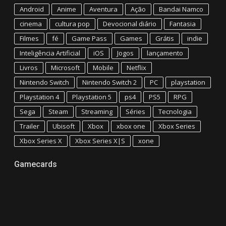
Android
Anime
Aventura
Ação
Bandai Namco
cinema
cultura pop
Devocional diário
Fantasia
Filmes
fé
Game Pass
Games
Grátis
indie
Inteligência Artificial
iOS
Jogos
lançamento
Livros
Microsoft
Mobile
Netflix
Nintendo Switch
Nintendo Switch 2
PC
playstation
Playstation 4
Playstation 5
ps4
PS5
RPG
Sega
Steam
Streaming
Séries
Tecnologia
Trailer
Ubisoft
Xbox
xbox one
Xbox Series
Xbox Series X
Xbox Series X|S
xone
Gamecards