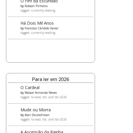
O Fim da Escuridão
by
Robson Pinheiro
tagged: currently-reading
Há Dois Mil Anos
by
Francisco Cândido Xavier
tagged: currently-reading
Para ler em 2026
O Cardeal
by
Walace Fernando Neves
tagged: to-read, tbr, and tbr-2026
Mude ou Morra
by
Alan Deutschman
tagged: to-read, tbr, and tbr-2026
A Ascensão da Rainha