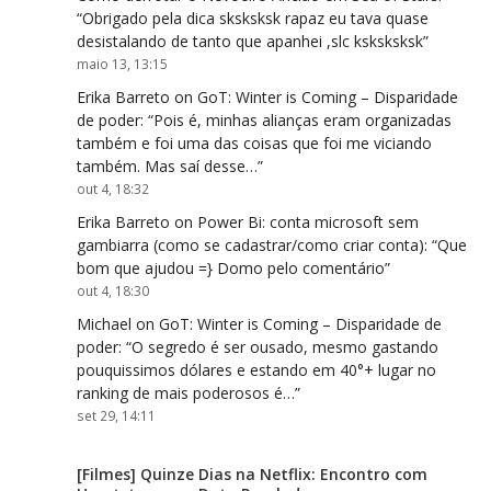
“
Obrigado pela dica sksksksk rapaz eu tava quase
desistalando de tanto que apanhei ,slc ksksksksk
”
maio 13, 13:15
Erika Barreto
on
GoT: Winter is Coming – Disparidade
de poder
: “
Pois é, minhas alianças eram organizadas
também e foi uma das coisas que foi me viciando
também. Mas saí desse…
”
out 4, 18:32
Erika Barreto
on
Power Bi: conta microsoft sem
gambiarra (como se cadastrar/como criar conta)
: “
Que
bom que ajudou =} Domo pelo comentário
”
out 4, 18:30
Michael
on
GoT: Winter is Coming – Disparidade de
poder
: “
O segredo é ser ousado, mesmo gastando
pouquissimos dólares e estando em 40°+ lugar no
ranking de mais poderosos é…
”
set 29, 14:11
[Filmes] Quinze Dias na Netflix: Encontro com