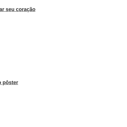
rar seu coração
o pôster