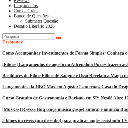
Reviews
Lançamentos
Cursos Grátis
Banco de Questões
Submeter Questão
Desafio Literário 2026
Pesquisar
por:
Destaques:
Como Acompanhar Investimentos de Forma Simples: Conheça o 
[Filmes] Lançamentos de agosto no Adrenalina Pura+ trazem açã
Bastidores do Filme Filhos de Sangue e Osso Revelam a Magia d
Lançamentos da HBO Max em Agosto: Lanternas, Casa do Dragão
Curso Gratuito de Gastronomia e Barismo em SP: Nestlé Abre 1
[Músicas] Rayssa Buq lança música gospel autoral e anuncia Bu
5 filmes incríveis (um desenho) para praticar inglês assistindo T