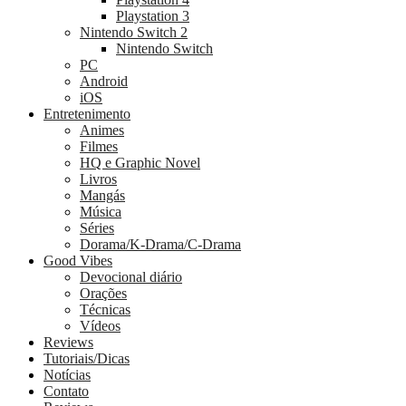
Playstation 3
Nintendo Switch 2
Nintendo Switch
PC
Android
iOS
Entretenimento
Animes
Filmes
HQ e Graphic Novel
Livros
Mangás
Música
Séries
Dorama/K-Drama/C-Drama
Good Vibes
Devocional diário
Orações
Técnicas
Vídeos
Reviews
Tutoriais/Dicas
Notícias
Contato