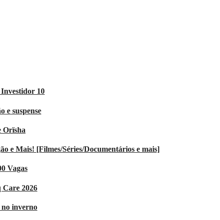
Investidor 10
o e suspense
e Orïsha
 e Mais! [Filmes/Séries/Documentários e mais]
00 Vagas
q Care 2026
V no inverno