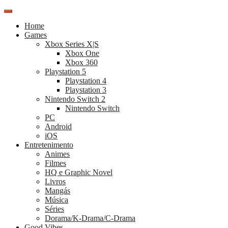
Pular
para
Home
o
Games
conteúdo
Xbox Series X|S
Xbox One
Xbox 360
Playstation 5
Playstation 4
Playstation 3
Nintendo Switch 2
Nintendo Switch
PC
Android
iOS
Entretenimento
Animes
Filmes
HQ e Graphic Novel
Livros
Mangás
Música
Séries
Dorama/K-Drama/C-Drama
Good Vibes