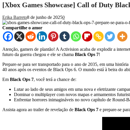
[Xbox Games Showcase] Call of Duty Black
Erika Barreto
8 de junho de 2025
0
Compartilhe o amor
Atenção, gamers de plantão! A Activision acaba de explodir a inter
futuro da guerra chegou e ele se chama
Black Ops 7
!
Prepare-se para ser transportado para o ano de 2035, em uma históri
40 anos após os eventos de Black Ops 6. O mundo está à beira do ab
Em
Black Ops 7
, você terá a chance de:
Lutar ao lado de seus amigos em uma nova e eletrizante campa
Dominar o multiplayer com novos mapas e armamentos futurist
Enfrentar horrores inimagináveis no novo capítulo de Round-B
Assista agora ao trailer de revelação de
Black Ops 7
e prepare-se para