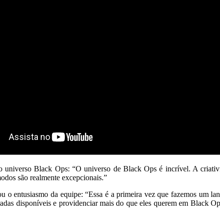
 universo Black Ops: “O universo de Black Ops é incrível. A criativ
modos são realmente excepcionais.”
hou o entusiasmo da equipe: “Essa é a primeira vez que fazemos um la
radas disponíveis e providenciar mais do que eles querem em Black O